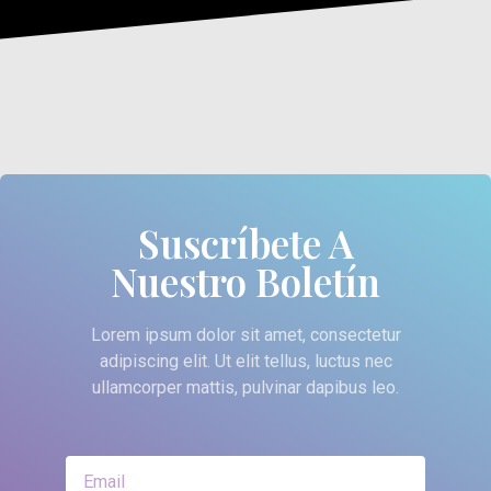
Suscríbete A
Nuestro Boletín
Lorem ipsum dolor sit amet, consectetur
adipiscing elit. Ut elit tellus, luctus nec
ullamcorper mattis, pulvinar dapibus leo.